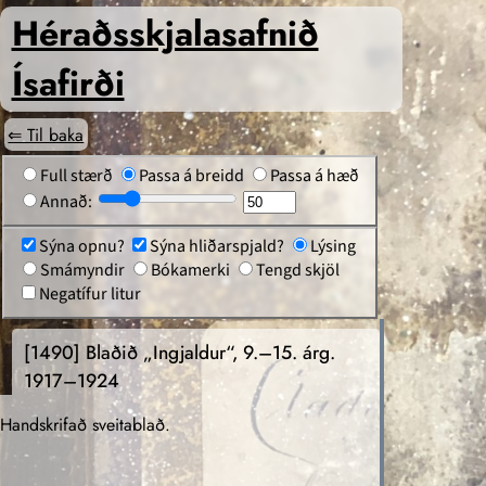
Héraðs­skjalasafnið
Ísafirði
⇐ Til baka
Full stærð
Passa á breidd
Passa á hæð
Annað:
Sýna opnu?
Sýna hliðarspjald?
Lýsing
Smámyndir
Bókamerki
Tengd skjöl
Negatífur litur
[1490]
Blaðið „Ingjaldur“, 9.–15. árg.
1917–1924
Handskrifað sveitablað.