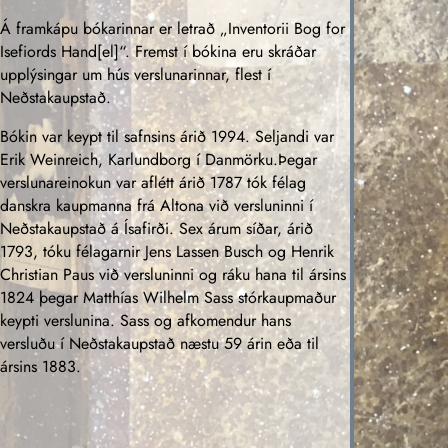
Á framkápu bókarinnar er letrað „Inventorii Bog for
Isefiords Hand[el]“. Fremst í bókina eru skráðar
upplýsingar um hús verslunarinnar, flest í
Neðstakaupstað.
Bókin var keypt til safnsins árið 1994. Seljandi var
Erik Weinreich, Karlundborg í Danmörku.Þegar
verslunareinokun var aflétt árið 1787 tók félag
danskra kaupmanna frá Altona við versluninni í
Neðstakaupstað á Ísafirði. Sex árum síðar, árið
1793, tóku félagarnir Jens Lassen Busch og Henrik
Christian Paus við versluninni og ráku hana til ársins
1824 þegar Matthías Wilhelm Sass stórkaupmaður
keypti verslunina. Sass og afkomendur hans
versluðu í Neðstakaupstað næstu 59 árin eða til
ársins 1883.