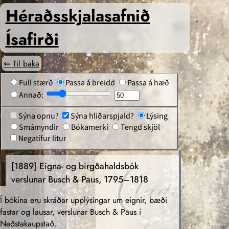
Héraðs­skjalasafnið
Ísafirði
⇐ Til baka
Full stærð
Passa á breidd
Passa á hæð
Annað:
Sýna opnu?
Sýna hliðarspjald?
Lýsing
Smámyndir
Bókamerki
Tengd skjöl
Negatífur litur
[1889]
Eigna- og birgðahaldsbók
verslunar Busch & Paus, 1795–1818
Í bókina eru skráðar upplýsingar um eignir, bæði
fastar og lausar, verslunar Busch & Paus í
Neðstakaupstað.