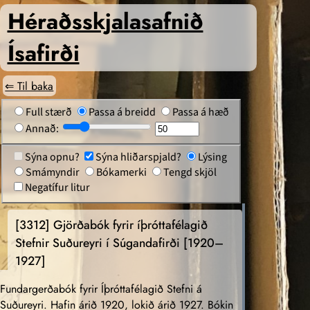
Héraðs­skjalasafnið
Ísafirði
⇐ Til baka
Full stærð
Passa á breidd
Passa á hæð
Annað:
Sýna opnu?
Sýna hliðarspjald?
Lýsing
Smámyndir
Bókamerki
Tengd skjöl
Negatífur litur
[3312]
Gjörðabók fyrir íþróttafélagið
Stefnir Suðureyri í Súgandafirði [1920–
1927]
Fundargerðabók fyrir Íþróttafélagið Stefni á
Suðureyri. Hafin árið 1920, lokið árið 1927. Bókin