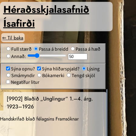
Héraðs­skjalasafnið
Ísafirði
⇐ Til baka
Full stærð
Passa á breidd
Passa á hæð
Annað:
Sýna opnu?
Sýna hliðarspjald?
Lýsing
Smámyndir
Bókamerki
Tengd skjöl
Negatífur litur
[9902]
Blaðið „Unglingur“ 1.–4. árg.
1923–1926
Handskrifað blað félagsins Framsóknar